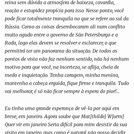
reina sem dúvida a atmosfera de baixeza, covardia,
reação e estupidez propícia para isso. Nesse ponto, você
pode ficar totalmente tranquila no que se refere ao sul da
Rússia. Como as coisas desembocaram ali num conflito
muito agudo entre o governo de São Petersburgo e a
Rada, logo elas devem se resolver e esclarecer, o que
permitirá ter um panorama da situação. De todos os
pontos de vista não faz nenhum sentido, não há nenhum
motivo para que você, na incerteza, se aflija, cheia de
medo e inquietação. Tenha coragem, minha menina,
mantenha a cabeça erguida, fique firme e tranquila. Tudo
vai melhorar, é só não ficar sempre à espera do pior!…
Eu tinha uma grande esperança de vê-la por aqui em
breve, em janeiro. Agora soube que Mat[thilde] W[urm]
Quer vir em janeiro Seria difícil para mim desistir da sua
visita em janeiro, mas como é natural não posso decidir.