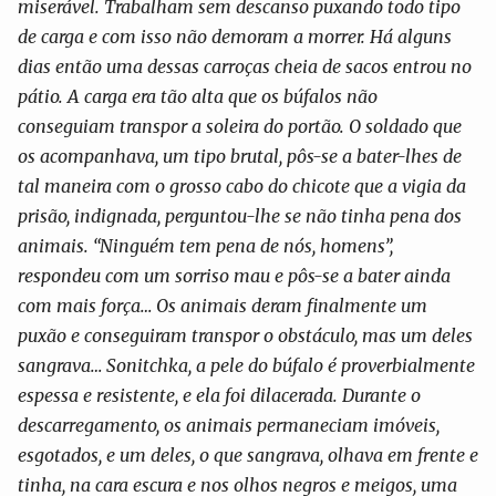
miserável. Trabalham sem descanso puxando todo tipo
de carga e com isso não demoram a morrer. Há alguns
dias então uma dessas carroças cheia de sacos entrou no
pátio. A carga era tão alta que os búfalos não
conseguiam transpor a soleira do portão. O soldado que
os acompanhava, um tipo brutal, pôs-se a bater-lhes de
tal maneira com o grosso cabo do chicote que a vigia da
prisão, indignada, perguntou-lhe se não tinha pena dos
animais. “Ninguém tem pena de nós, homens”,
respondeu com um sorriso mau e pôs-se a bater ainda
com mais força… Os animais deram finalmente um
puxão e conseguiram transpor o obstáculo, mas um deles
sangrava… Sonitchka, a pele do búfalo é proverbialmente
espessa e resistente, e ela foi dilacerada. Durante o
descarregamento, os animais permaneciam imóveis,
esgotados, e um deles, o que sangrava, olhava em frente e
tinha, na cara escura e nos olhos negros e meigos, uma