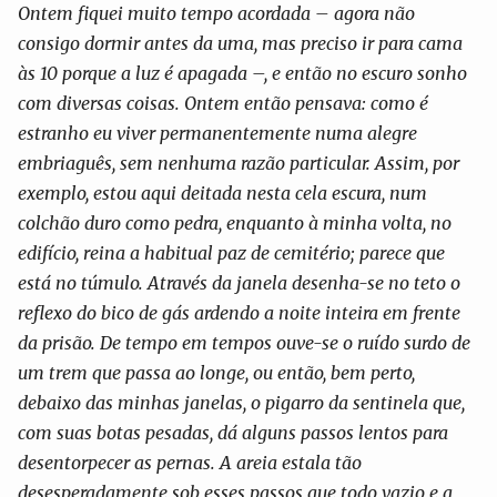
Ontem fiquei muito tempo acordada – agora não
consigo dormir antes da uma, mas preciso ir para cama
às 10 porque a luz é apagada –, e então no escuro sonho
com diversas coisas. Ontem então pensava: como é
estranho eu viver permanentemente numa alegre
embriaguês, sem nenhuma razão particular. Assim, por
exemplo, estou aqui deitada nesta cela escura, num
colchão duro como pedra, enquanto à minha volta, no
edifício, reina a habitual paz de cemitério; parece que
está no túmulo. Através da janela desenha-se no teto o
reflexo do bico de gás ardendo a noite inteira em frente
da prisão. De tempo em tempos ouve-se o ruído surdo de
um trem que passa ao longe, ou então, bem perto,
debaixo das minhas janelas, o pigarro da sentinela que,
com suas botas pesadas, dá alguns passos lentos para
desentorpecer as pernas. A areia estala tão
desesperadamente sob esses passos que todo vazio e a