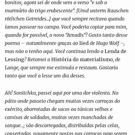
bonitos; agora sei de onde vem o verso “e sob o
murmúrio do trigo erubescente”. [Umd unterm Rauschen
rötlichen Getreides…] que você sempre recitava quando
íamos passear no campo. Você poderia copiar para mim,
quando for possível, o novo “Amadis”? Gosto tanto desse
poema – naturalmente graças ao
lied
de Hugo Wolf –,
mas não o tenho aqui. Você continua lendo a
Lenda de
Lessing
? Retomei a
História do materialismo
, de
Lange, que sempre me estimula e restaura. Gostaria
tanto que você a lesse um dia desses.
Ah! Sonitchka, passei aqui por uma dor violenta. No
pátio onde passeio chegam muitas vezes carroças do
exército, abarrotadas de sacos ou túnicas velhas e
camisas de soldados, muitas vezes manchadas de
sangue…; são descarregadas, distribuídas pelas celas,
consertadas, novamente postas nas carroças para serem