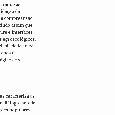
gerando as
lidação da
sua compreensão
ntindo assim que
ura e interfaces
s agroecológicos.
iabilidade entre
tapas de
ógicos e se
ue caracteriza as
m diálogo isolado
ções populares,