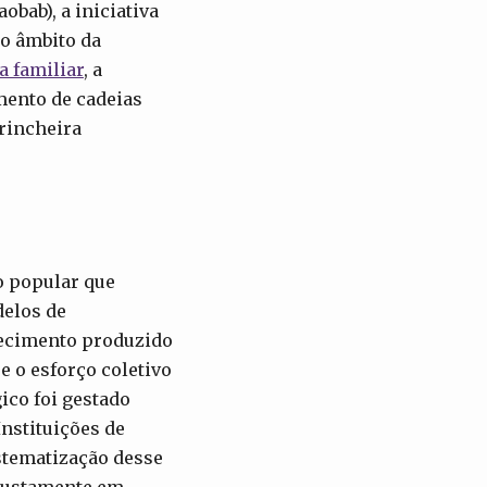
bab), a iniciativa
no âmbito da
a familiar
, a
mento de cadeias
trincheira
o popular que
elos de
hecimento produzido
e o esforço coletivo
ico foi gestado
nstituições de
stematização desse