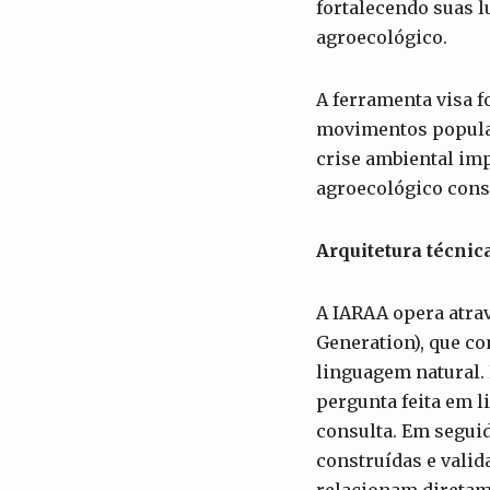
fortalecendo suas l
agroecológico.
A ferramenta visa 
movimentos popular
crise ambiental im
agroecológico const
Arquitetura técnic
A IARAA opera atra
Generation), que c
linguagem natural.
pergunta feita em l
consulta. Em segui
construídas e vali