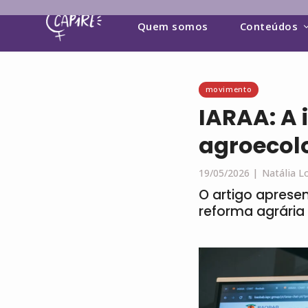
Quem somos
Conteúdos
movimento
IARAA: A 
agroecol
19/05/2026 |
Natália L
O artigo apresent
reforma agrária