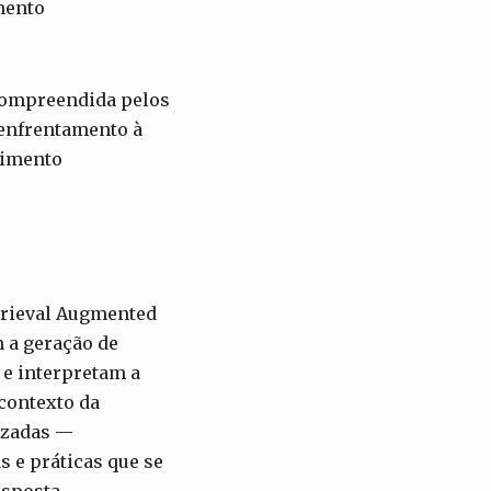
imento
 compreendida pelos
 enfrentamento à
cimento
trieval Augmented
 a geração de
e interpretam a
 contexto da
izadas —
 e práticas que se