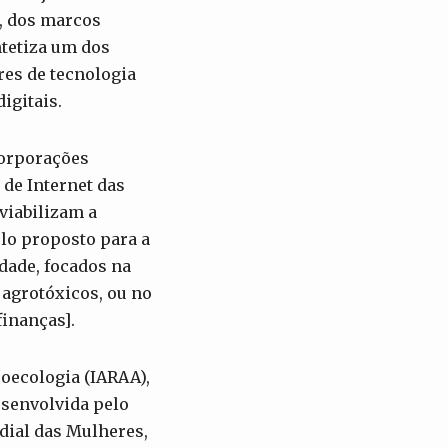
, dos marcos
ntetiza um dos
res de tecnologia
igitais.
Corporações
de Internet das
viabilizam a
elo proposto para a
dade, focados na
agrotóxicos, ou no
finanças].
roecologia (IARAA),
esenvolvida pelo
ial das Mulheres,