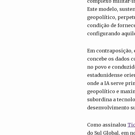
complexo militar-in
Este modelo, susten
geopolítico, perpet
condição de fornec
configurando aquil
Em contraposição, 
concebe os dados c
no povo e conduzid
estadunidense orie
onde a IA serve pri
geopolítico e maxim
subordina a tecnolo
desenvolvimento su
Como assinalou
Ti
do Sul Global, em n