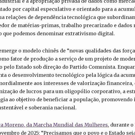
dustrial e a apropriação privada de dados como mercad
tado por capital especulativo e orientado para a acumu
ua relações de dependência tecnológica que subordinam
edor de matérias-primas, trabalho precarizado e dado
o que podemos denominar extrativismo digital.
emerge o modelo chinês de “novas qualidades das força
omo fator de produção a serviço de um projeto de mode
o pelo Estado sob direção do Partido Comunista. Enqua
nta o desenvolvimento tecnológico pela lógica da acum
mordialmente aos interesses de valorização financeira,
ização de lucros para um oligopólio corporativo, a est
gia ao objetivo de beneficiar a população, promovendo 
stentável e soberania nacional.
ca Moreno, da Marcha Mundial das Mulheres
, durante 
ovembro de 2025: “Precisamos que o povo e o Estado sej