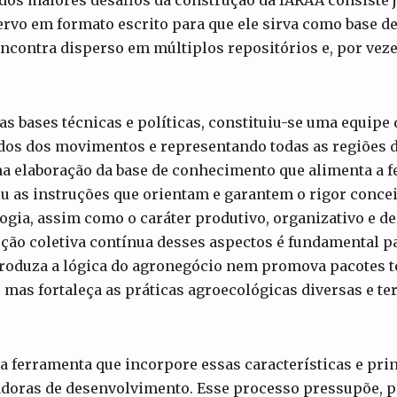
os maiores desafios da construção da IARAA consiste
ervo em formato escrito para que ele sirva como base 
encontra disperso em múltiplos repositórios e, por veze
as bases técnicas e políticas, constituiu-se uma equipe
dos dos movimentos e representando todas as regiões do
na elaboração da base de conhecimento que alimenta a 
as instruções que orientam e garantem o rigor conceitu
ogia, assim como o caráter produtivo, organizativo e de
ção coletiva contínua desses aspectos é fundamental p
roduza a lógica do agronegócio nem promova pacotes 
as fortaleça as práticas agroecológicas diversas e te
 ferramenta que incorpore essas características e pri
doras de desenvolvimento. Esse processo pressupõe, p