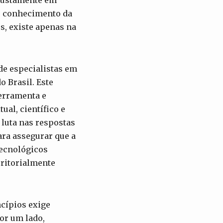
 justamente em
de conhecimento da
s, existe apenas na
 de especialistas em
 Brasil. Este
ferramenta e
al, científico e
 luta nas respostas
ara assegurar que a
tecnológicos
rritorialmente
ncípios exige
or um lado,