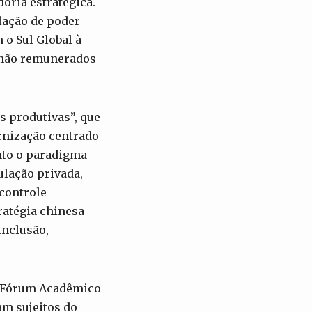
oria estratégica.
lação de poder
 o Sul Global à
s não remunerados —
s produtivas”, que
rnização centrado
nto o paradigma
ulação privada,
 controle
ratégia chinesa
inclusão,
o Fórum Acadêmico
am sujeitos do