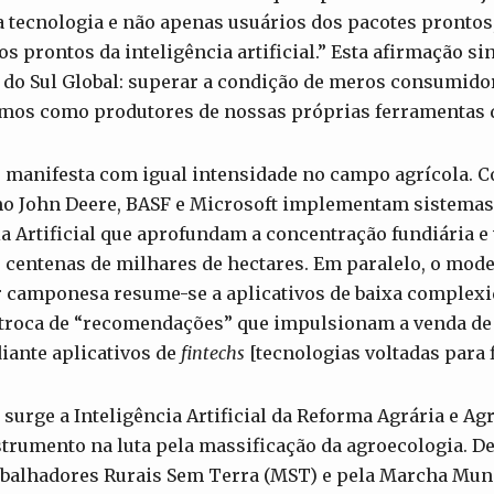
 tecnologia e não apenas usuários dos pacotes prontos
s prontos da inteligência artificial.” Esta afirmação si
 do Sul Global: superar a condição de meros consumido
rmos como produtores de nossas próprias ferramentas d
e manifesta com igual intensidade no campo agrícola. 
o John Deere, BASF e Microsoft implementam sistemas 
ia Artificial que aprofundam a concentração fundiária e 
 centenas de milhares de hectares. Em paralelo, o mod
ar camponesa resume-se a aplicativos de baixa complexi
 troca de “recomendações” que impulsionam a venda de 
ante aplicativos de
fintechs
[tecnologias voltadas para 
 surge a Inteligência Artificial da Reforma Agrária e Ag
trumento na luta pela massificação da agroecologia. D
alhadores Rurais Sem Terra (MST) e pela Marcha Mund