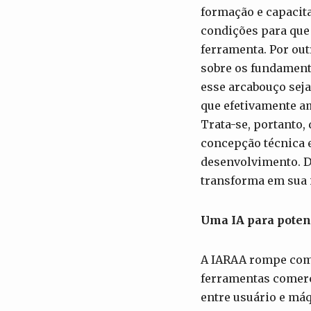
formação e capacit
condições para que
ferramenta. Por o
sobre os fundamento
esse arcabouço seja
que efetivamente am
Trata-se, portanto,
concepção técnica e
desenvolvimento. D
transforma em sua 
Uma IA para poten
A IARAA rompe com a
ferramentas comerc
entre usuário e má