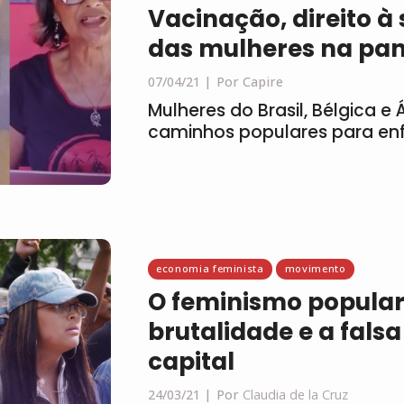
Vacinação, direito à
das mulheres na pa
07/04/21
Por Capire
Mulheres do Brasil, Bélgica e
caminhos populares para en
economia feminista
movimento
O feminismo popular 
brutalidade e a fals
capital
24/03/21
Por
Claudia de la Cruz