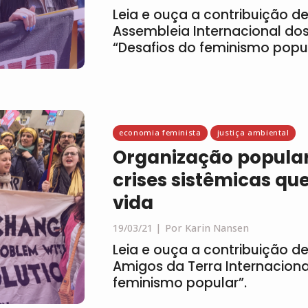
Leia e ouça a contribuição de
Assembleia Internacional dos
“Desafios do feminismo popu
economia feminista
justiça ambiental
Organização popular
crises sistêmicas q
vida
19/03/21
Por Karin Nansen
Leia e ouça a contribuição de
Amigos da Terra Internaciona
feminismo popular”.