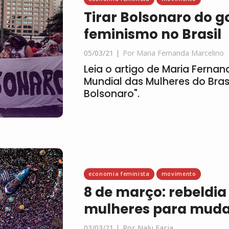
Tirar Bolsonaro do g
feminismo no Brasil
05/03/21
Por Maria Fernanda Marcelino
Leia o artigo de Maria Ferna
Mundial das Mulheres do Bras
Bolsonaro".
economia feminista
movimento
8 de março: rebeldia
mulheres para mud
03/03/21
Por Nalu Faria