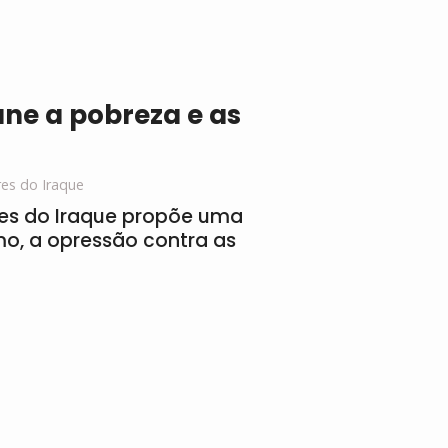
une a pobreza e as
es do Iraque
res do Iraque propõe uma
smo, a opressão contra as