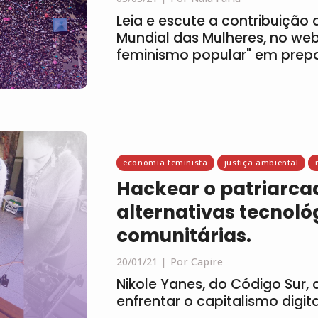
Leia e escute a contribuição 
Mundial das Mulheres, no web
feminismo popular" em prep
economia feminista
justiça ambiental
Hackear o patriarcad
alternativas tecnoló
comunitárias.
20/01/21
Por Capire
Nikole Yanes, do Código Sur, 
enfrentar o capitalismo digita