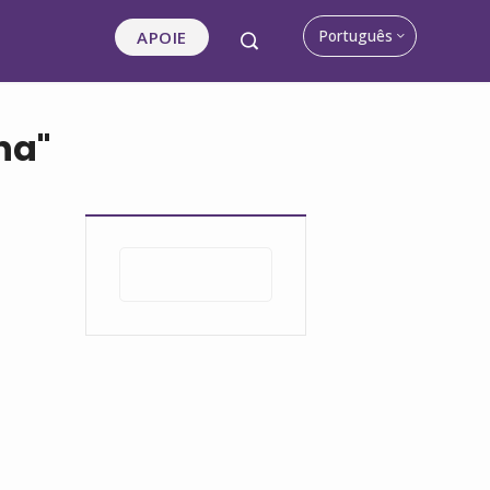
Português
APOIE
na"
Pesquisar
por: