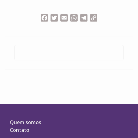
Facebook
Twitter
Email
WhatsApp
Telegram
Copy
Link
Pesquisar
por:
Quem somos
Contato