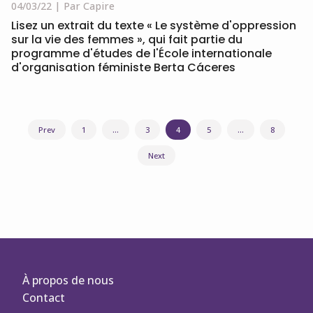
04/03/22
Par Capire
Lisez un extrait du texte « Le système d'oppression
sur la vie des femmes », qui fait partie du
programme d'études de l'École internationale
d'organisation féministe Berta Cáceres
Navigation
Prev
1
…
3
4
5
…
8
des
Next
articles
À propos de nous
Contact