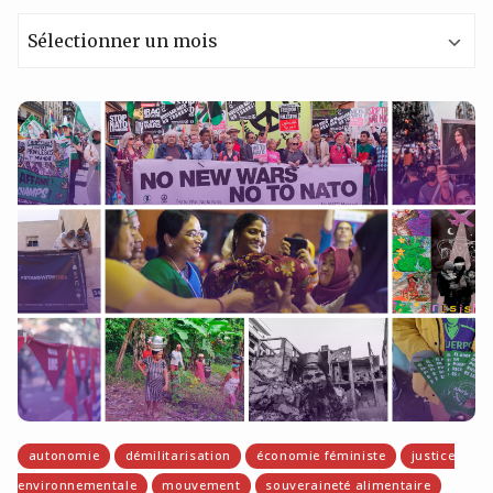
Archives
autonomie
démilitarisation
économie féministe
justice
environnementale
mouvement
souveraineté alimentaire