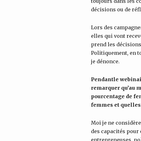
toujours dans les c
décisions ou de réf
Lors des campagnes 
elles qui vont recevo
prend les décisions,
Politiquement, en to
je dénonce.
Pendant
le
webinai
remarquer qu
’au 
pourcentage de fem
femmes et quelles 
Moi je ne considèr
des capacités pour ê
entrepreneuses, poli