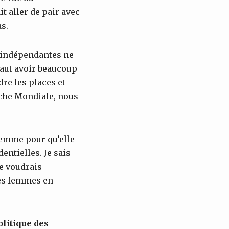
t aller de pair avec
s.
s indépendantes ne
faut avoir beaucoup
re les places et
rche Mondiale, nous
femme pour qu’elle
entielles. Je sais
Je voudrais
des femmes en
olitique des