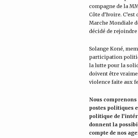
compagne de la MMF
Côte d’Ivoire. C’est
Marche Mondiale de
décidé de rejoindr
Solange Koné, memb
participation polit
la lutte pour la sol
doivent être vraimen
violence faite aux 
Nous compre
nons 
postes politiques 
politique de l’inté
donnent la possibi
compte de nos agen