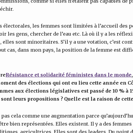
ommissions, comme si elles n’étaient pas capables de 
léchir.
électorales, les femmes sont limitées à l’accueil des 
ir les gens, chercher de l’eau etc. Là où il y a les réflex
 elles sont minoritaires. S’il y a une votation, c’est cont
ut cas, dans mon pays, la position de la femme est diffic
re
Résistance et solidarité féministes dans le monde
moment
des élections qui ont eu lieu cette année en Côt
mes aux élections législatives est passé de 10 % à 1
sont leurs propositions ? Quelle est la raison de cet
e pas cela comme une augmentation parce qu’aujourd’hu
tre bien représentées. Elles existent. Il y a des femmes 
tiques, agricultrices. Elles sont des leaders. Du point 