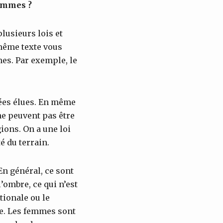
femmes ?
plusieurs lois et
 même texte vous
mes. Par exemple, le
lées élues. En même
ne peuvent pas être
gions. On a une loi
é du terrain.
En général, ce sont
ombre, ce qui n’est
tionale ou le
te. Les femmes sont