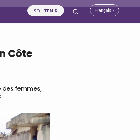
Français
SOUTENIR
en Côte
ue des femmes,
x