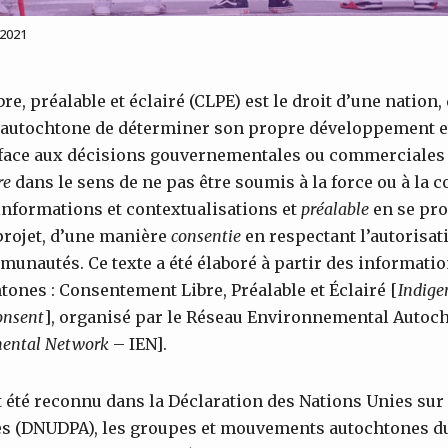
 2021
e, préalable et éclairé (CLPE) est le droit d’une nation
utochtone de déterminer son propre développement et
face aux décisions gouvernementales ou commerciales 
re
dans le sens de ne pas être soumis à la force ou à la c
 informations et contextualisations et
préalable
en se pro
 projet, d’une manière
consentie
en respectant l’autorisat
unautés. Ce texte a été élaboré à partir des informati
nes : Consentement Libre, Préalable et Éclairé [
Indige
nsent
], organisé par le Réseau Environnemental Autoc
ental
Network
– IEN].
it été reconnu dans la Déclaration des Nations Unies sur 
s (DNUDPA), les groupes et mouvements autochtones d