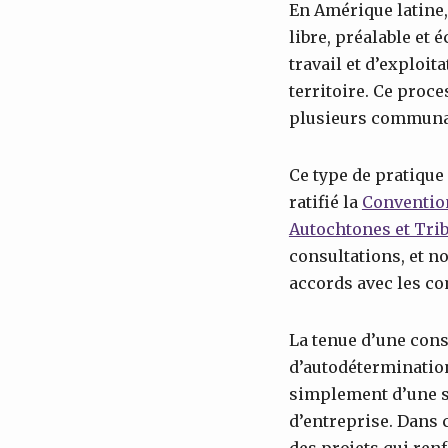
En Amérique latine,
libre, préalable et 
travail et d’exploit
territoire. Ce proc
plusieurs communaut
Ce type de pratique 
ratifié la
Convention
Autochtones et Tri
consultations, et 
accords avec les c
La tenue d’une con
d’autodétermination 
simplement d’une s
d’entreprise. Dans 
des projets qui ren