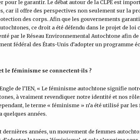
r pour le garantir. Le débat autour de la CLPE est impor
 car il offre des perspectives non seulement sur la pro
rotection des corps. Afin que les gouvernements garanti
ochtones, ce droit a été défendu dans le projet de loi
enté par le Réseau Environnemental Autochtone afin de 
ment fédéral des États-Unis d’adopter un programme 
t le féminisme se connectent-ils ?
Engle de l’IEN, « Le féminisme autochtone signifie notre
nes, à vraiment revendiquer notre identité et nos rôle
Cependant, le terme « féminisme » n’a été utilisé par le
 a quelques années.
gt dernières années, un mouvement de femmes autochton
t d’adopter le terme ‘féminisme’, et cela s’exprime sous