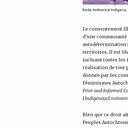
Rede Ambiental Indígena,
Le consentement libr
d’une communauté a
autodétermination 
territoires. Il est
lib
incluant toutes les
réalisation de tout
donnée par les comm
Féminismes Autochto
Prior and
Informed
Co
[
Indigenous
Environm
Bien que ce droit a
Peuples Autochtone