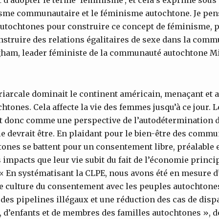
isme communautaire et le féminisme autochtone. Je pense
utochtones pour construire ce concept de féminisme, po
onstruire des relations égalitaires de sexe dans la com
am, leader féministe de la communauté autochtone Mi
riarcale dominait le continent américain, menaçant et a
ones. Cela affecte la vie des femmes jusqu’à ce jour. 
t donc comme une perspective de l’autodétermination 
ie devrait être. En plaidant pour le bien-être des commu
nes se battent pour un consentement libre, préalable et 
 impacts que leur vie subit du fait de l’économie princ
. « En systématisant la CLPE, nous avons été en mesure d
 culture du consentement avec les peuples autochtones
n des pipelines illégaux et une réduction des cas de dispa
d’enfants et de membres des familles autochtones », dé