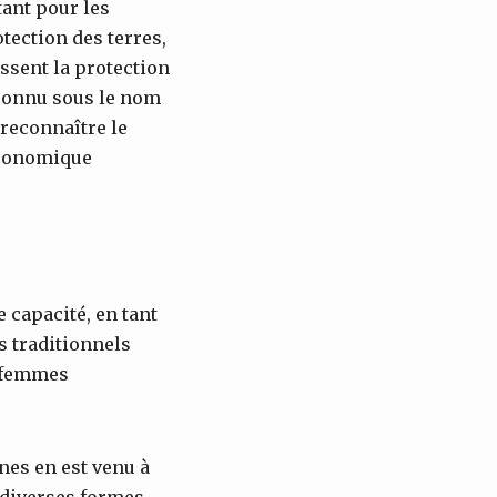
tant pour les
tection des terres,
ssent la protection
 connu sous le nom
reconnaître le
économique
 capacité, en tant
s traditionnels
s femmes
es en est venu à
 diverses formes,