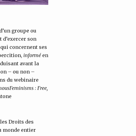
, d’un groupe ou
 d’exercer son
qui concernent ses
oercition,
informé
en
duisant avant la
ion – ou non –
ons du webinaire
nous
Feminisms
: Free,
htone
les Droits des
u monde entier