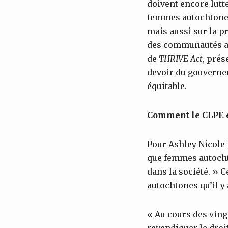
doivent encore lutte
femmes autochtones,
mais aussi sur la p
des communautés aut
de
THRIVE
Act
, prés
devoir du gouverne
équitable.
Comment le CLPE e
Pour Ashley Nicole 
que femmes autochto
dans la société. » 
autochtones qu’il y
« Au cours des vin
revendiquer le droi