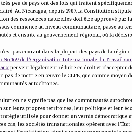
 très peu de pays ont des lois qui traitent spécifiquem
éclairé. Au Nicaragua, depuis 1987, la Constitution stipule
ation des ressources naturelles doit être approuvé par l
essus commence au niveau communautaire, passe au terri
és et ensuite au gouvernement régional, où la décision
n’est pas courant dans la plupart des pays de la région.
 No 169 de l’Organisation Inter
n
ationale du Travail sur
baux
peuvent légalement réduire ce droit et n’accepter d
non pas de mettre en œuvre le CLPE, que comme moyen d
ommunautés autochtones.
sultation ne signifie pas que les communautés autochto
sur leurs propres territoires, leur politique et leur éco
tratégie utilisée pour donner un vernis démocratique a
ces cas, les sociétés transnationales opèrent avec l’Éta
forcent l’exploitation, ainsi que pour promouvoir la man