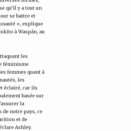
 qu’il y a tout un
ur se battre et
munauté », explique
skito à Waspán, au
ttaquant les
Le féminisme
des femmes quant à
nautés, les
éclairé, car ils
ipalement basée sur
’assurer la
 de notre pays, ce
rition et de
clare Ashley.