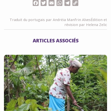
Facebook
Twitter
Email
WhatsApp
Telegram
Copy
Link
Traduit du portugais par Andréia Manfrin Alves
Édition et
révision par Helena Zelic
ARTICLES ASSOCIÉS