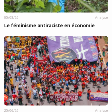
05/08/26
Analyse
Le féminisme antiraciste en économie
25/06/26
Analyse