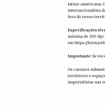
latino-americana. O
internacionalista d
fora do nosso terr
Especificações téc
mínima de 300 dpi 
em https://form.jo
Importante:
Se você
Os cartazes submet
territórios e espaç
imperialistas nas r