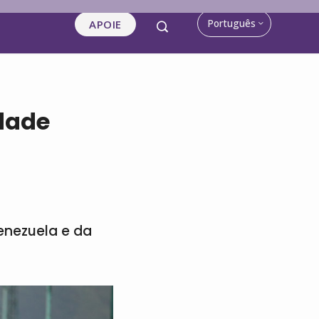
Português
APOIE
edade
enezuela e da