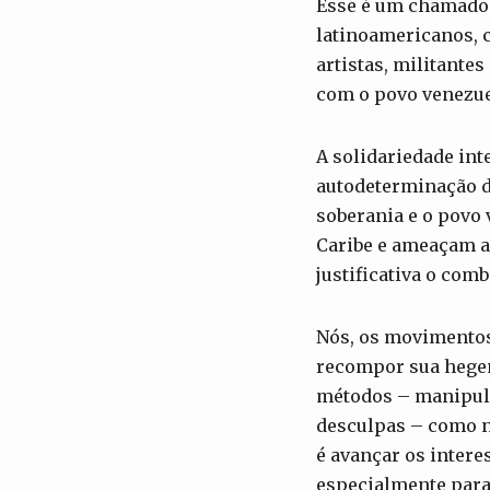
Esse é um chamado a
latinoamericanos, 
artistas, militante
com o povo venezuel
A solidariedade int
autodeterminação d
soberania e o povo
Caribe e ameaçam a
justificativa o comb
Nós, os movimentos
recompor sua hegem
métodos – manipulaç
desculpas – como n
é avançar os intere
especialmente para