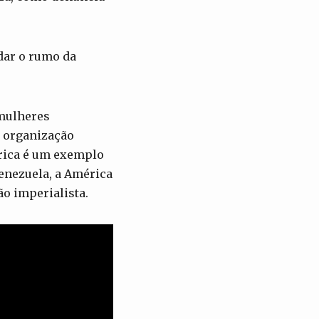
dar o rumo da
.
 mulheres
a organização
órica é um exemplo
Venezuela, a América
ão imperialista.