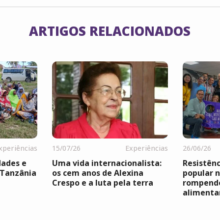
ARTIGOS RELACIONADOS
xperiências
15/07/26
Experiências
26/06/26
dades e
Uma vida internacionalista:
Resistênc
 Tanzânia
os cem anos de Alexina
popular n
Crespo e a luta pela terra
rompendo
alimenta