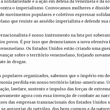
 solidariedade e a ação em defesa da Venezuela e da s
contra o imperialismo. Convocamos mulheres e disside
s de movimentos populares e coletivos expressar solida
ano que resiste ao assédio imperialista e defende sua 
ernacionalista é nosso instrumento na luta por soberan
os povos. É por isso que denunciamos a nova ofensiva 
 venezuelano. Os Estados Unidos estão criando uma gue
vançar sobre o território venezuelano, forjando nova
ate às drogas.
 populares organizados, sabemos que o império em de
onia perdida em nosso território latino-americano. Us
ão, lawfare, sustento e impulso das forças de extrema 
ovamente agora com essa invenção de combate ao narcot
sses das empresas transnacionais dos Estados Unidos so
 se apropriar do petróleo, dos bens comuns e da natur