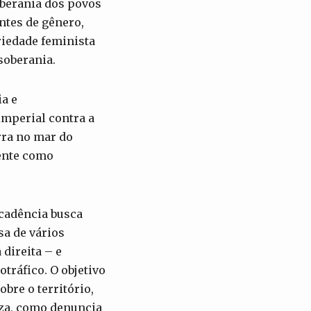
oberania dos povos
ntes de gênero,
riedade feminista
soberania.
ia e
imperial contra a
rra no mar do
mente como
cadência busca
a de vários
direita – e
ráfico. O objetivo
bre o território,
eza, como denuncia