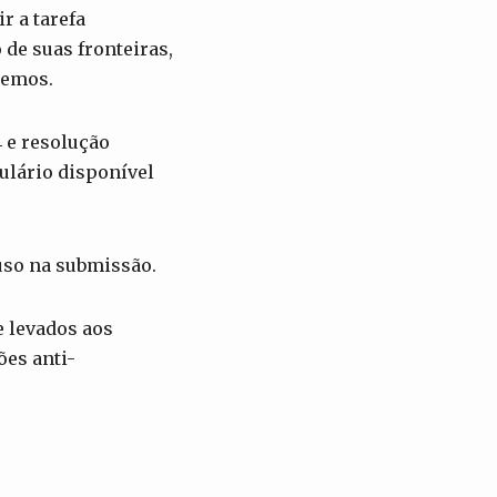
r a tarefa
 de suas fronteiras,
remos.
 e resolução
ulário disponível
o uso na submissão.
e levados aos
ões anti-