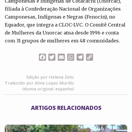
Camponesas e Indígenas de Cotacachi (Unorcac),
filiada à Confederação Nacional de Organizações
Camponesas, Indígenas e Negras (Fenocin), no
Equador, que integra a CLOC-LVC. O Comitê Central
de Mulheres da Unorcac atua desde 1996 e conta
com 31 grupos de mulheres em 48 comunidades.
Facebook
Twitter
Email
WhatsApp
Telegram
Copy
Link
Edição por Helena Zelic
Traduzido por Aline Lopes Murillo
Idioma original: espanhol
ARTIGOS RELACIONADOS