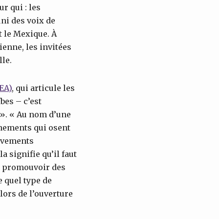
r qui : les
ni des voix de
t le Mexique. À
ienne, les invitées
le.
EA)
, qui articule les
bes – c’est
 ». « Au nom d’une
rnements qui osent
ouvements
a signifie qu’il faut
t promouvoir des
 quel type de
lors de l’ouverture