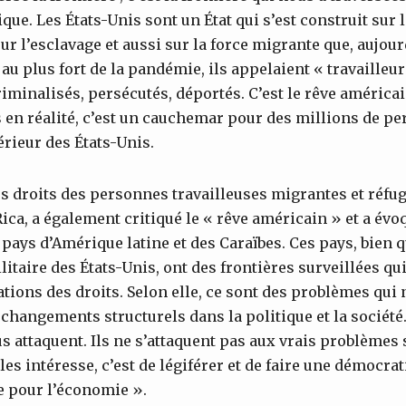
ue. Les États-Unis sont un État qui s’est construit sur 
ur l’esclavage et aussi sur la force migrante que, aujourd
 au plus fort de la pandémie, ils appelaient « travailleu
riminalisés, persécutés, déportés. C’est le rêve américa
en réalité, c’est un cauchemar pour des millions de pe
térieur des États-Unis.
es droits des personnes travailleuses migrantes et réfu
ica, a également critiqué le « rêve américain » et a évo
 pays d’Amérique latine et des Caraïbes. Ces pays, bien q
litaire des États-Unis, ont des frontières surveillées qu
ations des droits. Selon elle, ce sont des problèmes qui
 changements structurels dans la politique et la société
attaquent. Ils ne s’attaquent pas aux vrais problèmes s
es intéresse, c’est de légiférer et de faire une démocra
e pour l’économie ».