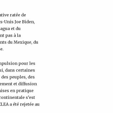
ative ratée de
s-Unis Joe Biden,
ragua et du
nt pas à la
ants du Mexique, du
e.
impulsion pour les
ui, dans certaines
 des peuples, des
cement et diffusion
ises en pratique
continentale s’est
LEA a été rejetée au