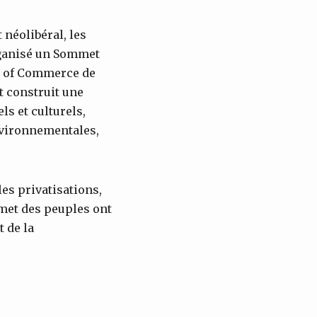
 néolibéral, les
rganisé un Sommet
ge of Commerce de
t construit une
ls et culturels,
environnementales,
les privatisations,
met des peuples ont
t de la