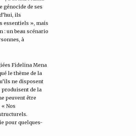
le génocide de ses
’hui, ils
rs essentiels », mais
in : un beau scénario
rsonnes, à
giées Fidelina Mena
qué le thème de la
u’ils ne disposent
i produisent de la
 ne peuvent être
. « Nos
tructurels.
tie pour quelques-