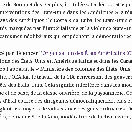
re du Sommet des Peuples, intitulée « La démocratie pou
terventions des États-Unis dans les Amériques », a réu
ys des Amériques : le Costa Rica, Cuba, les États-Unis e
ités marquées par l’impérialisme et la violence états-un
canismes néolibéraux qui empêchent la démocratie réel
é par dénoncer l’
Organisation des États Américains (O
tions des États-Unis en Amérique latine et dans les Caraï
ro l’appelait le « Ministère des colonies des États-Unis
e, l’OEA fait le travail de la CIA, renversant des gouve
rêts des États-Unis. Cela signifie interférer dans les m
 et de base, de la classe ouvrière, de la paysannerie. Cel
s d’État contre des dirigeants démocratiquement élus e
glent les moyens de subsistance des gens ordinaires. De
l? », demande Sheila Xiao, modératrice de la discussion, 