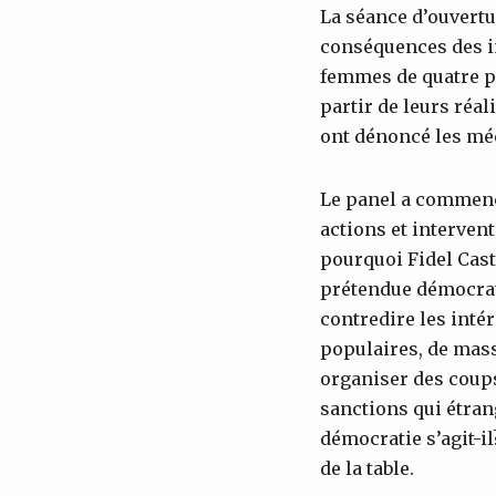
La séance d’ouvertu
conséquences des in
femmes de quatre pa
partir de leurs réal
ont dénoncé les mé
Le panel a commenc
actions et interven
pourquoi Fidel Cast
prétendue démocrati
contredire les inté
populaires, de masse
organiser des coup
sanctions qui étran
démocratie s’agit-i
de la table.