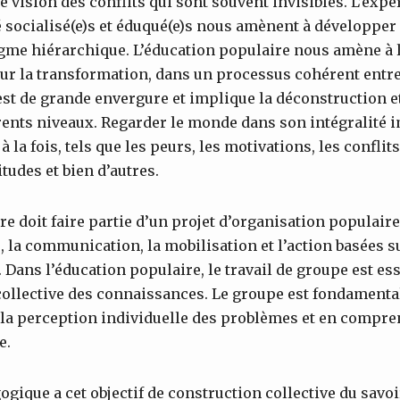
 vision des conflits qui sont souvent invisibles. L’expé
é socialisé(e)s et éduqué(e)s nous amènent à développe
gme hiérarchique. L’éducation populaire nous amène à l
our la transformation, dans un processus cohérent entre
f est de grande envergure et implique la déconstruction e
ents niveaux. Regarder le monde dans son intégralité i
la fois, tels que les peurs, les motivations, les conflits,
itudes et bien d’autres.
re doit faire partie d’un projet d’organisation populaire
, la communication, la mobilisation et l’action basées s
. Dans l’éducation populaire, le travail de groupe est es
collective des connaissances. Le groupe est fondament
 la perception individuelle des problèmes et en compre
e.
gique a cet objectif de construction collective du savo