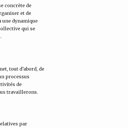
ue concrète de
rganiser et de
t à une dynamique
collective qui se
.
t, tout d’abord, de
’un processus
tivités de
us travaillerons.
elatives par