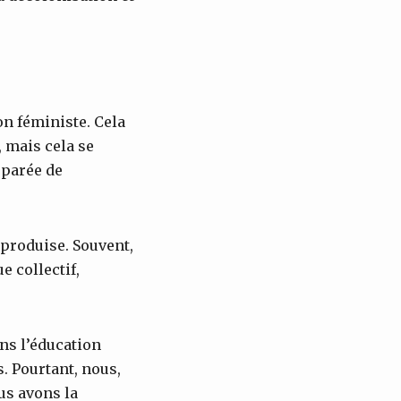
on féministe. Cela
, mais cela se
éparée de
e produise. Souvent,
e collectif,
ans l’éducation
. Pourtant, nous,
us avons la