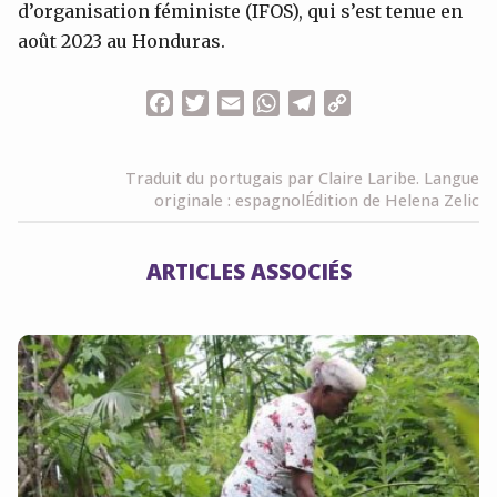
d’organisation féministe (IFOS), qui s’est tenue en
août 2023 au Honduras.
Facebook
Twitter
Email
WhatsApp
Telegram
Copy
Link
Traduit du portugais par Claire Laribe. Langue
originale : espagnol
Édition de Helena Zelic
ARTICLES ASSOCIÉS