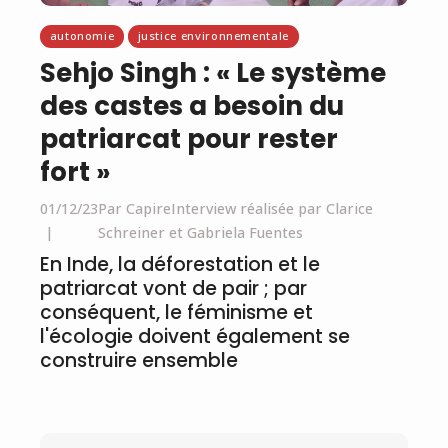
autonomie
justice environnementale
Sehjo Singh : « Le système
des castes a besoin du
patriarcat pour rester
fort »
01/12/23
Par CapireInterview réalisée par Clarice
Schreiner et Gabriela Fuentes
En Inde, la déforestation et le
patriarcat vont de pair ; par
conséquent, le féminisme et
l'écologie doivent également se
construire ensemble