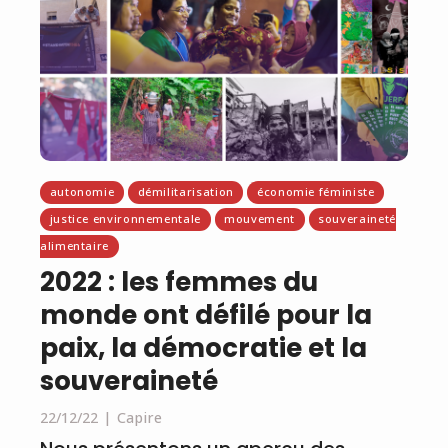
autonomie
démilitarisation
économie féministe
justice environnementale
mouvement
souveraineté
alimentaire
2022 : les femmes du
monde ont défilé pour la
paix, la démocratie et la
souveraineté
22/12/22
Capire