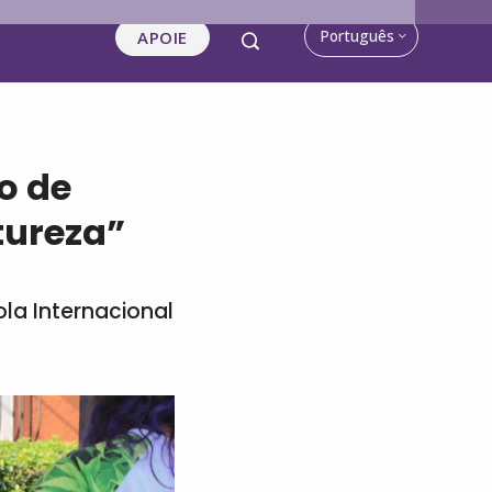
Português
APOIE
o de
tureza”
ola Internacional