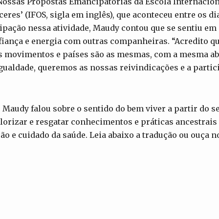
ossas Propostas Emancipatórias da Escola Internacion
eres’ (IFOS, sigla em inglês), que aconteceu entre os di
cipação nessa atividade, Maudy contou que se sentiu em
iança e energia com outras companheiras. “Acredito qu
s movimentos e países são as mesmas, com a mesma a
gualdade, queremos as nossas reivindicações e a partic
 Maudy falou sobre o sentido do bem viver a partir do se
lorizar e resgatar conhecimentos e práticas ancestrais
ão e cuidado da saúde. Leia abaixo a tradução ou ouça n