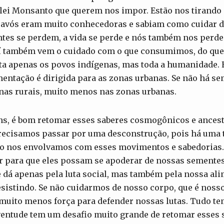
a lei Monsanto que querem nos impor. Estão nos tirand
s avós eram muito conhecedoras e sabiam como cuidar 
ntes se perdem, a vida se perde e nós também nos perd
í também vem o cuidado com o que consumimos, do qu
eta apenas os povos indígenas, mas toda a humanidade. É
entação é dirigida para as zonas urbanas. Se não há se
nas rurais, muito menos nas zonas urbanas.
s, é bom retomar esses saberes cosmogônicos e ancest
Precisamos passar por uma desconstrução, pois há uma t
não nos envolvamos com esses movimentos e sabedorias
 para que eles possam se apoderar de nossas sementes 
 dá apenas pela luta social, mas também pela nossa ali
esistindo. Se não cuidarmos de nosso corpo, que é noss
 muito menos força para defender nossas lutas. Tudo te
ventude tem um desafio muito grande de retomar esses 