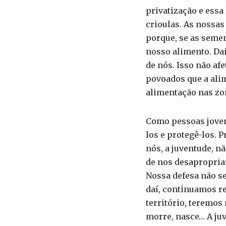
privatização e ess
crioulas. As nossa
porque, se as seme
nosso alimento. Da
de nós. Isso não af
povoados que a alim
alimentação nas zo
Como pessoas joven
los e protegê-los. 
nós, a juventude, 
de nos desapropriar
Nossa defesa não se
daí, continuamos r
território, teremos
morre, nasce… A ju