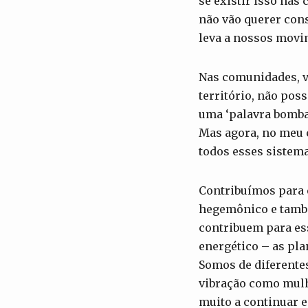
se existir isso na
não vão querer con
leva a nossos movi
Nas comunidades, v
território, não pos
uma ‘palavra bomba
Mas agora, no meu c
todos esses sistema
Contribuímos para 
hegemônico e també
contribuem para ess
energético – as pla
Somos de diferente
vibração como mulh
muito a continuar e