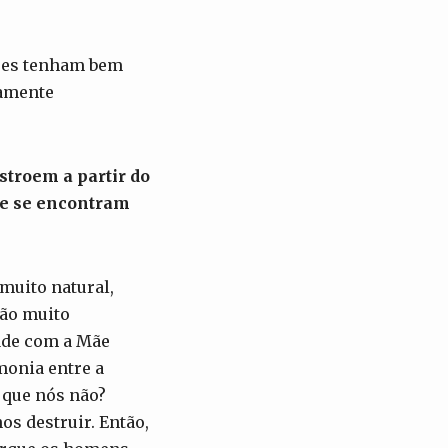
ções tenham bem
mamente
stroem a partir do
m e se encontram
muito natural,
são muito
dade com a Mãe
monia entre a
 que nós não?
s destruir. Então,