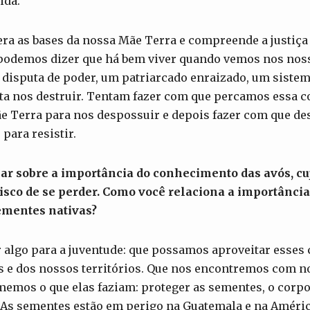
ida.
ra as bases da nossa Mãe Terra e compreende a justiça 
podemos dizer que há bem viver quando vemos nos nos
disputa de poder, um patriarcado enraizado, um sistema
ta nos destruir. Tentam fazer com que percamos essa c
 Terra para nos despossuir e depois fazer com que d
para resistir.
ar sobre a importância do conhecimento das avós, cuj
isco de se perder. Como você relaciona a importância
ementes nativas?
r algo para a juventude: que possamos aproveitar esse
s e dos nossos territórios. Que nos encontremos com no
memos o que elas faziam: proteger as sementes, o corpo,
. As sementes estão em perigo na Guatemala e na Améric