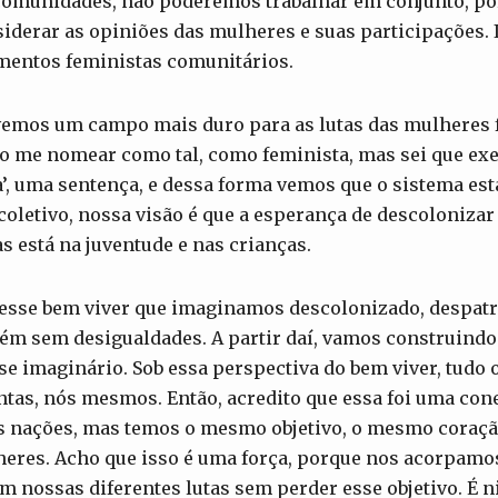
s comunidades, não poderemos trabalhar em conjunto, 
siderar as opiniões das mulheres e suas participações.
mentos feministas comunitários.
emos um campo mais duro para as lutas das mulheres 
so me nomear como tal, como feminista, mas sei que ex
’, uma sentença, e dessa forma vemos que o sistema est
oletivo, nossa visão é que a esperança de descolonizar 
s está na juventude e nas crianças.
esse bem viver que imaginamos descolonizado, despatr
m sem desigualdades. A partir daí, vamos construind
e imaginário. Sob essa perspectiva do bem viver, tudo 
ntas, nós mesmos. Então, acredito que essa foi uma con
s nações, mas temos o mesmo objetivo, o mesmo coraç
eres. Acho que isso é uma força, porque nos acorpamos
m nossas diferentes lutas sem perder esse objetivo. É n