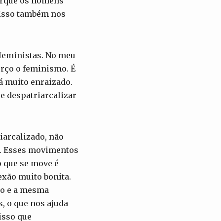
porque os homens
 Isso também nos
feministas. No meu
erço o feminismo. É
á muito enraizado.
e despatriarcalizar
iarcalizado, não
o. Esses movimentos
o que se move é
exão muito bonita.
ão e a mesma
, o que nos ajuda
isso que