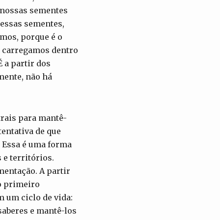
o nossas sementes
dessas sementes,
emos, porque é o
e carregamos dentro
 a partir dos
mente, não há
rais para mantê-
entativa de que
. Essa é uma forma
e territórios.
mentação. A partir
o primeiro
m um ciclo de vida:
saberes e mantê-los