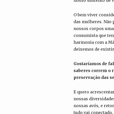
nosso sustento de v
O bem viver conside
das mulheres. Não 
nossos corpos uma 
consumista que ten
harmonia com a Mãe
deixemos de existir 
Gostaríamos de fal
saberes correm o r
preservação das s
E quero acrescenta
nossas diversidade
nossas avós, e reto
tudo vai conectado