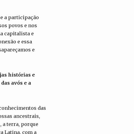
e a participação
sos povos e nos
 capitalista e
onexão e essa
esapareçamos e
as histórias e
 das avós e a
s conhecimentos das
ssas ancestrais,
 a terra, porque
a Latina, com a