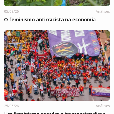
05/08/26
Análises
O feminismo antirracista na economia
25/06/26
Análises
Um feminismo popular e internacionalista,