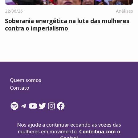
22/06/26
Análises
Soberania energética na luta das mulheres
contra o imperialismo
Quem somos
Contato
Spotify
Telegram
YouTube
Twitter
Instagram
Facebook
Nos ajude a continuar ecoando as vozes das
mulheres em movimento.
Contribua com o