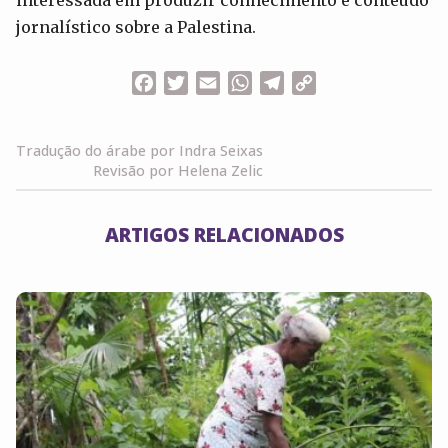
jornalístico sobre a Palestina.
Facebook
Twitter
Email
WhatsApp
Telegram
Copy
Link
Tradução do árabe por Indra Seixas
Revisão por Helena Zelic
ARTIGOS RELACIONADOS