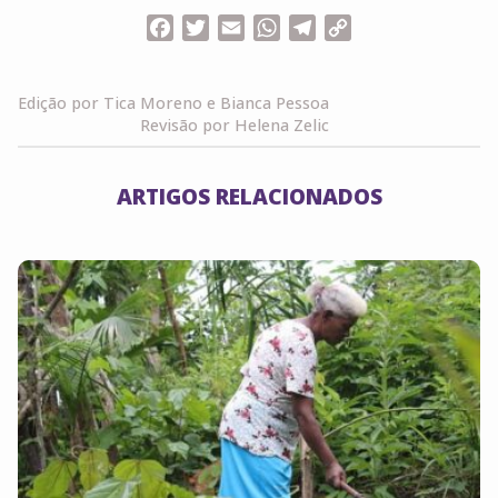
Facebook
Twitter
Email
WhatsApp
Telegram
Copy
Link
Edição por Tica Moreno e Bianca Pessoa
Revisão por Helena Zelic
ARTIGOS RELACIONADOS