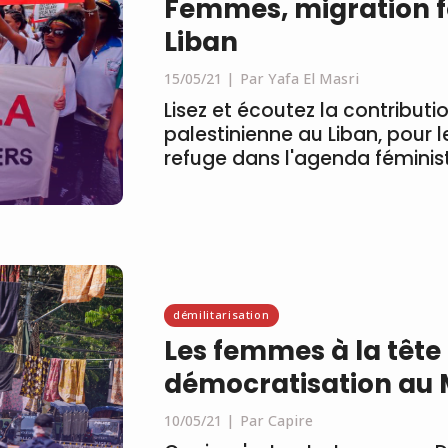
Femmes, migration f
Liban
15/05/21
Par Yafa El Masri
Lisez et écoutez la contributio
palestinienne au Liban, pour l
refuge dans l'agenda féminist
démilitarisation
Les femmes à la tête 
démocratisation au
10/05/21
Par Capire