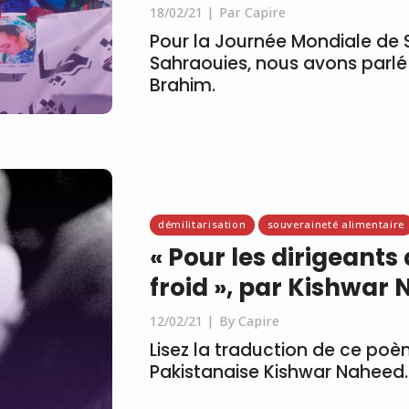
18/02/21
Par Capire
Pour la Journée Mondiale de 
Sahraouies, nous avons parlé 
Brahim.
démilitarisation
souveraineté alimentaire
« Pour les dirigeants
froid », par Kishwar
12/02/21
By Capire
Lisez la traduction de ce poè
Pakistanaise Kishwar Naheed.