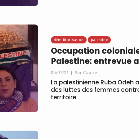
démilitarisation
palestine
Occupation coloniale
Palestine: entrevue
05/01/21
Par Capire
La palestinienne Ruba Odeh a
des luttes des femmes contre
territoire.