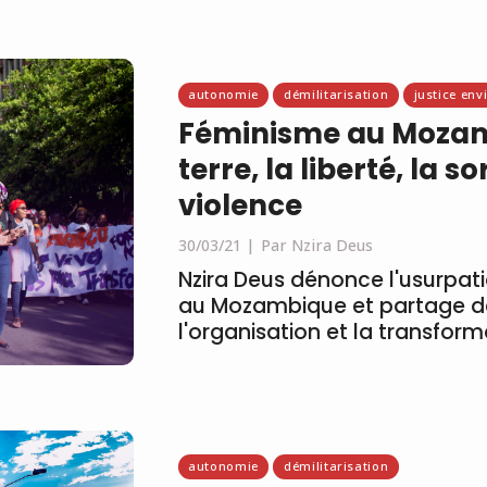
autonomie
démilitarisation
justice en
Féminisme au Mozamb
terre, la liberté, la s
violence
30/03/21
Par Nzira Deus
Nzira Deus dénonce l'usurpati
au Mozambique et partage de
l'organisation et la transform
autonomie
démilitarisation