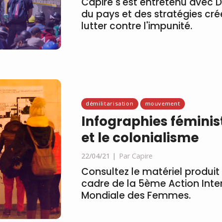
Capire s'est entretenu avec D
du pays et des stratégies cr
lutter contre l'impunité.
démilitarisation
mouvement
Infographies féminis
et le colonialisme
22/04/21
Par Capire
Consultez le matériel produi
cadre de la 5ème Action Inte
Mondiale des Femmes.