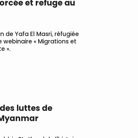
orcée et refuge au
n de Yafa El Masri, réfugiée
e webinaire « Migrations et
e ».
des luttes de
 Myanmar