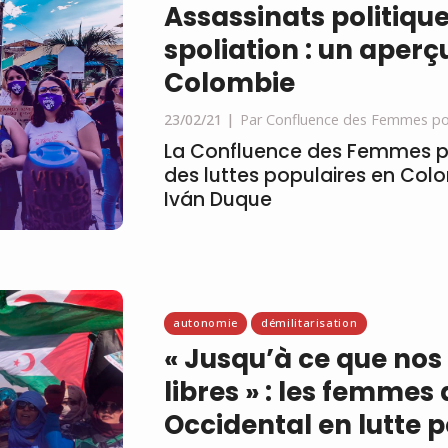
Assassinats politique
spoliation : un aperçu
Colombie
23/02/21
Par Confluence des Femmes pou
La Confluence des Femmes pa
des luttes populaires en Colo
Iván Duque
autonomie
démilitarisation
« Jusqu’à ce que nos 
libres » : les femmes
Occidental en lutte