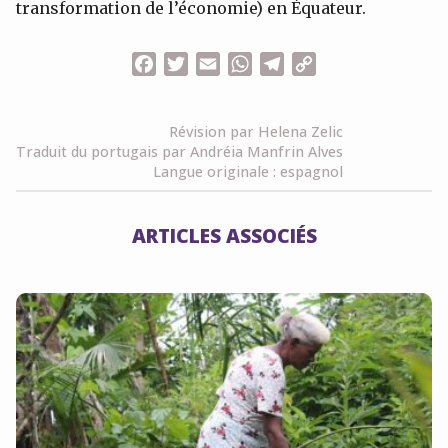
transformation de l’économie) en Équateur.
Facebook
Twitter
Email
WhatsApp
Telegram
Copy
Link
Révision par Helena Zelic
Traduit du portugais par Andréia Manfrin Alves
Langue originale : espagnol
ARTICLES ASSOCIÉS