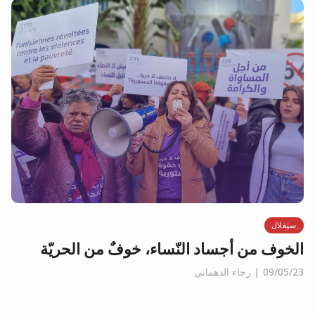
ِستِقلال
الخوف من أجساد النّساء، خوفٌ من الحريّة
09/05/23
رجاء الدهماني