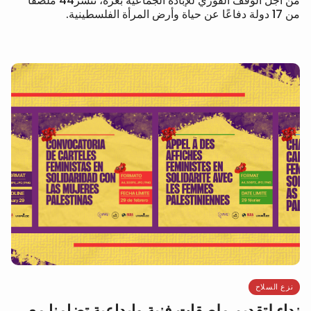
من أجل الوقف الفوري للإبادة الجماعية بغزة، ننشر44 ملصقًا
من 17 دولة دفاعًا عن حياة وأرض المرأة الفلسطينية.
نزع السلاح
نداء لتقديم ملصقات فنية وإبداعية تضامنا مع