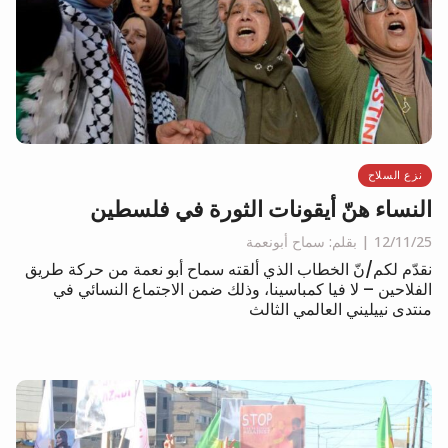
نزع السلاح
النساء هنّ أيقونات الثورة في فلسطين
12/11/25
بقلم: سماح أبونعمة
نقدّم لكم/نّ الخطاب الذي ألقته سماح أبو نعمة من حركة طريق
الفلاحين – لا فيا كمباسينا، وذلك ضمن الاجتماع النسائي في
منتدى نييليني العالمي الثالث