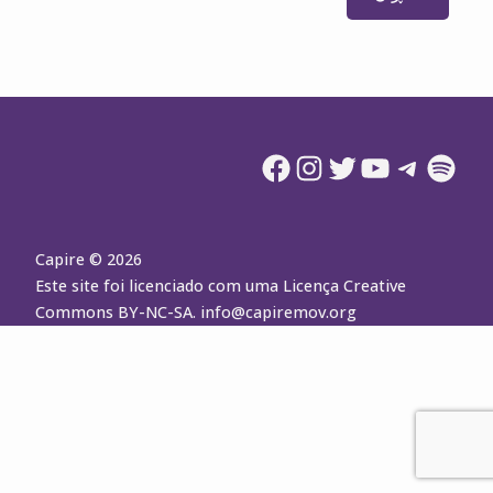
Facebook
Instagram
Twitter
YouTube
Telegram
Spotify
Capire © 2026
Este site foi licenciado com uma Licença Creative
Commons BY-NC-SA.
info@capiremov.org