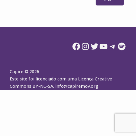
Facebook
Instagram
Twitter
YouTube
Telegram
Spotify
Capire © 2026
Este site foi licenciado com uma Licença Creative
Commons BY-NC-SA.
info@capiremov.org