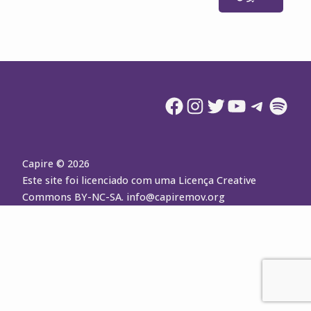
Facebook
Instagram
Twitter
YouTube
Telegram
Spotify
Capire © 2026
Este site foi licenciado com uma Licença Creative
Commons BY-NC-SA.
info@capiremov.org