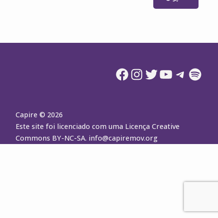
Facebook
Instagram
Twitter
YouTube
Telegram
Spotify
Capire © 2026
Este site foi licenciado com uma Licença Creative
Commons BY-NC-SA.
info@capiremov.org