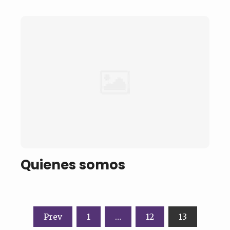
Quienes somos
Navegación
Prev
1
…
12
13