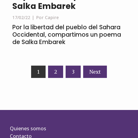
Salka Embarek
17/02/22
Por Capire
Por la libertad del pueblo del Sahara
Occidental, compartimos un poema
de Salka Embarek
Navegación
1
2
3
Next
de
entradas
Quienes somos
Contacto