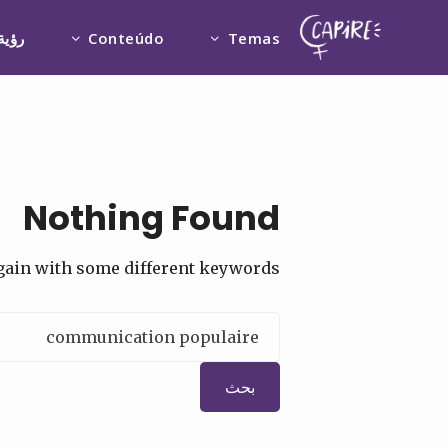
Temas
Conteúdo
رؤية
Nothing Found
again with some different keywords.
البحث
عن: