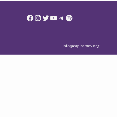
Facebook
Instagram
Twitter
YouTube
Telegram
Spotify
info@capiremov.org